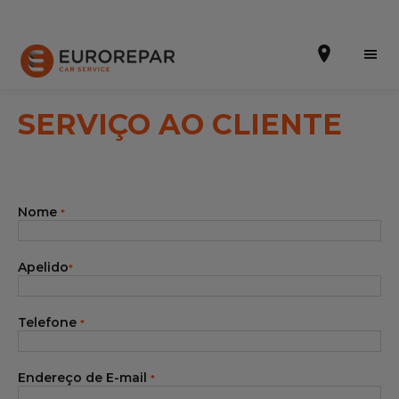
SERVIÇO AO CLIENTE
Efetuar uma marcação online
Nome
*
Orçamento online
A marca
Apelido
*
Promoções
Telefone
*
Noticias
Serviços
Endereço de E-mail
*