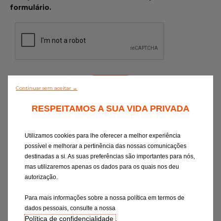
formulário.
Continuar sem aceitar →
RESPEITAMOS A SUA VIDA PRIVADA
Ao selecionar um destes canais, aceito o
respetivo tratamento de dados, conforme
descrito na
Declaração de Consentimento
.
Utilizamos cookies para lhe oferecer a melhor experiência
Tenho o direito de retirar o meu
possível e melhorar a pertinência das nossas comunicações
consentimento em qualquer altura
destinadas a si. As suas preferências são importantes para nós,
(contacto:
privacy-rights@eurorepar.com
).
mas utilizaremos apenas os dados para os quais nos deu
A anulação do consentimento não deverá
autorização.
afetar a legalidade do tratamento com
Para mais informações sobre a nossa política em termos de
base no consentimento anterior à sua
dados pessoais, consulte a nossa
anulação.
Política de confidencialidade
.