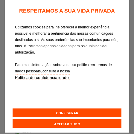
RESPEITAMOS A SUA VIDA PRIVADA
Utilizamos cookies para lhe oferecer a melhor experiência
possível e melhorar a pertinência das nossas comunicações
C
destinadas a si. As suas preferências são importantes para nós,
mas utilizaremos apenas os dados para os quais nos deu
PORTEVIDRO
autorização.
41.0 KM
Rua Engº Luis Mira Amaral nº11
Portalegre 7300-058
Para mais informações sobre a nossa política em termos de
dados pessoais, consulte a nossa
Horário: 09:00-12:00 14:00-18:00
Política de confidencialidade
.
Orçamento online
Efetuar uma marcação online
CONFIGURAR
ACEITAR TUDO