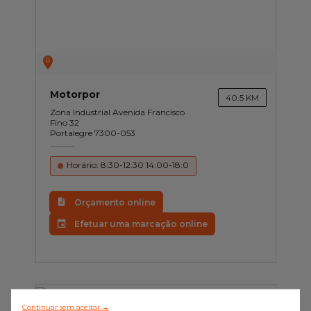
B
Motorpor
40.5 KM
Zona Industrial Avenida Francisco
Fino 32
Portalegre 7300-053
Horário: 8:30-12:30 14:00-18:0
Orçamento online
Efetuar uma marcação online
Continuar sem aceitar →