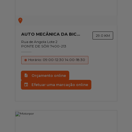
Gama Eurorepar
Serviço cliente
A
Todas as oficinas
AUTO MECÂNICA DA BICA LDA
29.0 KM
Rua de Angola Lote 2
Integrar a rede
PONTE DE SÔR 7400-213
Horário: 09:00-12:30 14:00-18:30
Orçamento online
Efetuar uma marcação online