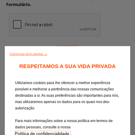
formulário.
Continuar sem aceitar →
RESPEITAMOS A SUA VIDA PRIVADA
Ao selecionar um destes canais, aceito o
respetivo tratamento de dados, conforme
descrito na
Declaração de Consentimento
.
Utilizamos cookies para lhe oferecer a melhor experiência
Tenho o direito de retirar o meu
possível e melhorar a pertinência das nossas comunicações
consentimento em qualquer altura
destinadas a si. As suas preferências são importantes para nós,
(contacto:
privacy-rights@eurorepar.com
).
mas utilizaremos apenas os dados para os quais nos deu
A anulação do consentimento não deverá
autorização.
afetar a legalidade do tratamento com
Para mais informações sobre a nossa política em termos de
base no consentimento anterior à sua
dados pessoais, consulte a nossa
anulação.
Política de confidencialidade
.