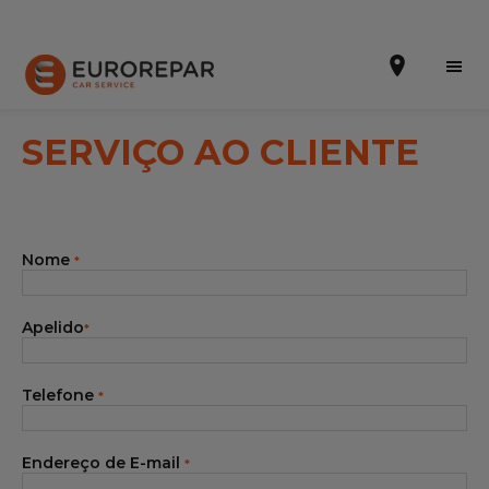
SERVIÇO AO CLIENTE
Efetuar uma marcação online
Nome
*
Orçamento online
A marca
Apelido
*
Promoções
Telefone
*
Noticias
Serviços
Endereço de E-mail
*