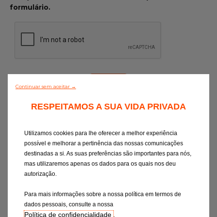
formulário.
Continuar sem aceitar →
RESPEITAMOS A SUA VIDA PRIVADA
Ao selecionar um destes canais, aceito o
respetivo tratamento de dados, conforme
descrito na
Declaração de Consentimento
.
Utilizamos cookies para lhe oferecer a melhor experiência
Tenho o direito de retirar o meu
possível e melhorar a pertinência das nossas comunicações
consentimento em qualquer altura
destinadas a si. As suas preferências são importantes para nós,
(contacto:
privacy-rights@eurorepar.com
).
mas utilizaremos apenas os dados para os quais nos deu
A anulação do consentimento não deverá
autorização.
afetar a legalidade do tratamento com
Para mais informações sobre a nossa política em termos de
base no consentimento anterior à sua
dados pessoais, consulte a nossa
anulação.
Política de confidencialidade
.