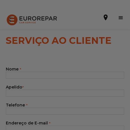
SERVIÇO AO CLIENTE
Efetuar uma marcação online
Nome
*
Orçamento online
A marca
Apelido
*
Promoções
Telefone
*
Noticias
Serviços
Endereço de E-mail
*