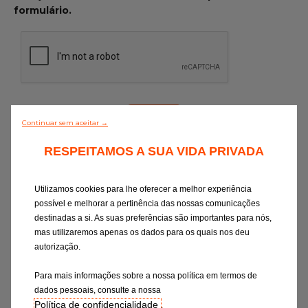
formulário.
Continuar sem aceitar →
RESPEITAMOS A SUA VIDA PRIVADA
Ao selecionar um destes canais, aceito o
respetivo tratamento de dados, conforme
descrito na
Declaração de Consentimento
.
Utilizamos cookies para lhe oferecer a melhor experiência
Tenho o direito de retirar o meu
possível e melhorar a pertinência das nossas comunicações
consentimento em qualquer altura
destinadas a si. As suas preferências são importantes para nós,
(contacto:
privacy-rights@eurorepar.com
).
mas utilizaremos apenas os dados para os quais nos deu
A anulação do consentimento não deverá
autorização.
afetar a legalidade do tratamento com
Para mais informações sobre a nossa política em termos de
base no consentimento anterior à sua
dados pessoais, consulte a nossa
anulação.
Política de confidencialidade
.