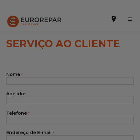
SERVIÇO AO CLIENTE
Efetuar uma marcação online
Nome
*
Orçamento online
A marca
Apelido
*
Promoções
Telefone
*
Noticias
Serviços
Endereço de E-mail
*