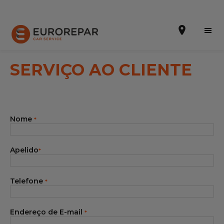
SERVIÇO AO CLIENTE
Efetuar uma marcação online
Nome
*
Orçamento online
A marca
Apelido
*
Promoções
Telefone
*
Noticias
Serviços
Endereço de E-mail
*