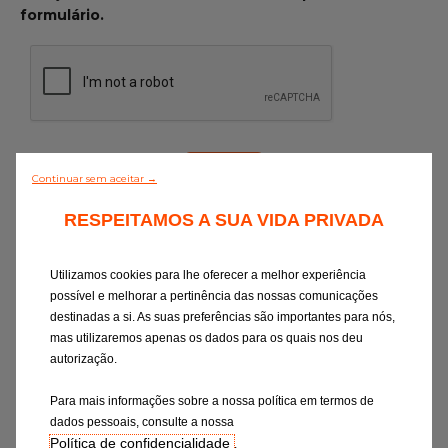
formulário.
Continuar sem aceitar →
RESPEITAMOS A SUA VIDA PRIVADA
Ao selecionar um destes canais, aceito o
respetivo tratamento de dados, conforme
descrito na
Declaração de Consentimento
.
Utilizamos cookies para lhe oferecer a melhor experiência
Tenho o direito de retirar o meu
possível e melhorar a pertinência das nossas comunicações
consentimento em qualquer altura
destinadas a si. As suas preferências são importantes para nós,
(contacto:
privacy-rights@eurorepar.com
).
mas utilizaremos apenas os dados para os quais nos deu
A anulação do consentimento não deverá
autorização.
afetar a legalidade do tratamento com
Para mais informações sobre a nossa política em termos de
base no consentimento anterior à sua
dados pessoais, consulte a nossa
anulação.
Política de confidencialidade
.