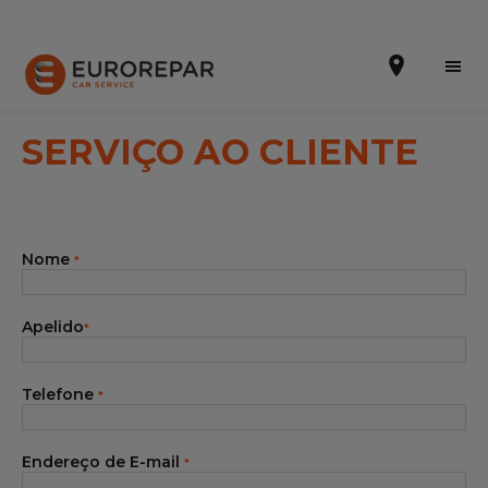
SERVIÇO AO CLIENTE
Efetuar uma marcação online
Nome
*
Orçamento online
A marca
Apelido
*
Promoções
Telefone
*
Noticias
Serviços
Endereço de E-mail
*