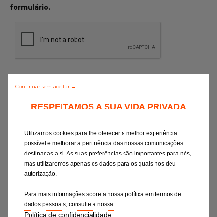
formulário.
Continuar sem aceitar →
RESPEITAMOS A SUA VIDA PRIVADA
Ao selecionar um destes canais, aceito o
respetivo tratamento de dados, conforme
descrito na
Declaração de Consentimento
.
Utilizamos cookies para lhe oferecer a melhor experiência
Tenho o direito de retirar o meu
possível e melhorar a pertinência das nossas comunicações
consentimento em qualquer altura
destinadas a si. As suas preferências são importantes para nós,
(contacto:
privacy-rights@eurorepar.com
).
mas utilizaremos apenas os dados para os quais nos deu
A anulação do consentimento não deverá
autorização.
afetar a legalidade do tratamento com
Para mais informações sobre a nossa política em termos de
base no consentimento anterior à sua
dados pessoais, consulte a nossa
anulação.
Política de confidencialidade
.