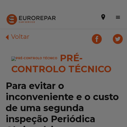
Voltar
PRÉ-
Efetuar uma marcação online
CONTROLO TÉCNICO
Orçamento online
A marca
Para evitar o
Promoções
inconveniente e o custo
de uma segunda
Noticias
inspeção Periódica
Serviços