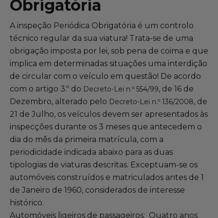
Obrigatória
Gama Eurorepar
Serviço cliente
A inspeção Periódica Obrigatória é um controlo
técnico regular da sua viatura! Trata-se de uma
obrigação imposta por lei, sob pena de coima e que
Todas as oficinas
implica em determinadas situações uma interdição
Integrar a rede
de circular com o veículo em questão! De acordo
com o artigo 3.º do
, de 16 de
Decreto-Lei n.º 554/99
Dezembro, alterado pelo
, de
Decreto-Lei n.º 136/2008
21 de Julho, os veículos devem ser apresentados às
inspecções durante os 3 meses que antecedem o
dia do mês da primeira matrícula, com a
periodicidade indicada abaixo para as duas
tipologias de viaturas descritas. Exceptuam-se os
automóveis construídos e matriculados antes de 1
de Janeiro de 1960, considerados de interesse
histórico.
Automóveis ligeiros de passageiros: Quatro anos