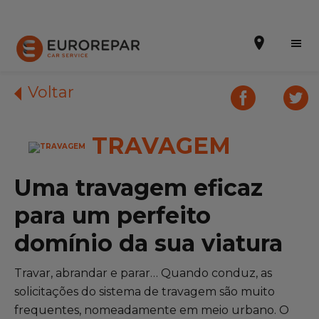
Voltar
TRAVAGEM
Efetuar uma marcação online
Orçamento online
Uma travagem eficaz
A marca
para um perfeito
Promoções
domínio da sua viatura
Noticias
Travar, abrandar e parar… Quando conduz, as
solicitações do sistema de travagem são muito
Serviços
frequentes, nomeadamente em meio urbano. O