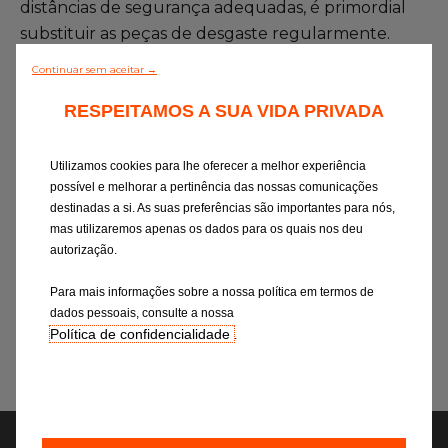
distâncias de segurança adequadas, é primordial
substituir as peças de desgaste regularmente.
Continuar sem aceitar →
O conselho
RESPEITAMOS A SUA VIDA PRIVADA
Verifique ou solicite a verificação
É muito i
Utilizamos cookies para lhe oferecer a melhor experiência
regular do estado das pastilhas se
estado as
possível e melhorar a pertinência das nossas comunicações
o seu veículo não dispuser da luz
de travão
destinadas a si. As suas preferências são importantes para nós,
avisadora de alerta de desgaste
desgaste
mas utilizaremos apenas os dados para os quais nos deu
no painel de bordo. A espessura
substituí
autorização.
da camada de desgaste deverá
substitui
respeitar a preconização do
mais rap
fabricante.
apresenta
Para mais informações sobre a nossa política em termos de
superfície
dados pessoais, consulte a nossa
Política de confidencialidade
.
Suas perguntas