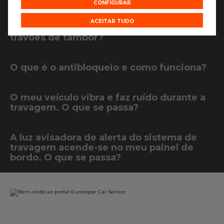
CONFIGURAR
ACEITAR TUDO
Porque se fala de travões de disco ou
travões de tambor?
O que é o antibloqueio e como funciona?
O meu veículo vibra e faz ruído durante a
travagem. O que se passa?
A luz avisadora de alerta do sistema de
travagem acende-se no meu painel de
bordo. O que se passa?