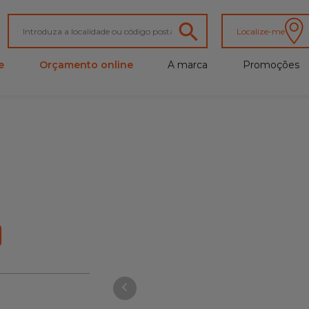
Localize-me
e
Orçamento online
A marca
Promoções