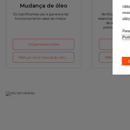
Mudança de óleo
Rev
Util
noss
Os lubrificantes são a garantia do
Verificação rigor
funcionamento ideal do motor
essenciais e a subst
util
de desgaste c
preconizações d
Para
Polí
Orçamento online
Orçament
Efetuar uma marcação online