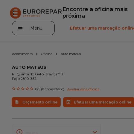
Encontre a oficina mais
próxima
Menu
Efetuar uma marcação onlin
Acolhimento
Oficina
Auto mateus
AUTO MATEUS
R. Quinta do Gato Bravo nº 8
Feijó 2810-352
A marca
Avaliar esta oficina
0/5 (0 Comentário)
Promoções
Orçamento online
Efetuar uma marcação online
Noticias
Serviços
Gama Eurorepar
Horário