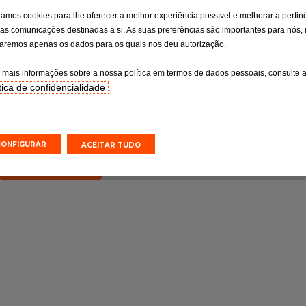
isão
Travagem
izamos cookies para lhe oferecer a melhor experiência possível e melhorar a pertin
as comunicações destinadas a si. As suas preferências são importantes para nós,
osa dos pontos
Uma travagem eficaz para um
ituição de peças
perfeito domínio da sua viatura
izaremos apenas os dados para os quais nos deu autorização.
onsoante as
o fabricante.
 mais informações sobre a nossa política em termos de dados pessoais, consulte 
tica de confidencialidade
.
o online
Orçamento online
Efetuar uma marcação online
Efetuar uma marcação online
CONFIGURAR
ACEITAR TUDO