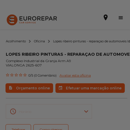
Acolhimento
Oficina
Lopes ribeiro pinturas - reparaçao de automoveis l
LOPES RIBEIRO PINTURAS - REPARAÇAO DE AUTOMOVE
Efetuar uma marcação online
Complexo Industrial da Granja Arm A9
VIALONGA 2625-607
Orçamento online
Avaliar esta oficina
0/5 (0 Comentário)
A marca
Orçamento online
Efetuar uma marcação online
Promoções
Noticias
Horário
Serviços
Telefone
Como chegar