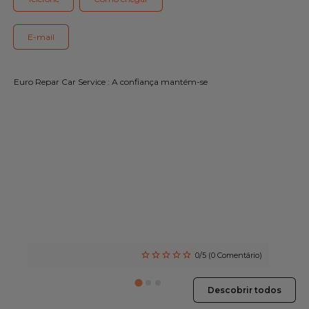
Gama Eurorepar
Serviço cliente
E-mail
Todas as oficinas
Euro Repar Car Service : A confiança mantém-se
Integrar a rede
0/5 (0 Comentário)
Descobrir todos