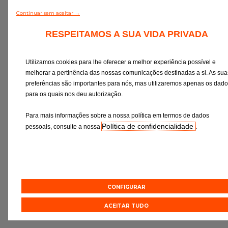
Continuar sem aceitar →
RESPEITAMOS A SUA VIDA PRIVADA
Utilizamos cookies para lhe oferecer a melhor experiência possível e
melhorar a pertinência das nossas comunicações destinadas a si. As sua
preferências são importantes para nós, mas utilizaremos apenas os dad
para os quais nos deu autorização.
Mudança de óleo
Rev
Os lubrificantes são a garantia do
Verificação rigor
Para mais informações sobre a nossa política em termos de dados
funcionamento ideal do motor
essenciais e a subst
Política de confidencialidade
pessoais, consulte a nossa
.
de desgaste c
preconizações d
Orçamento online
Orçament
CONFIGURAR
Efetuar uma marcação online
ACEITAR TUDO