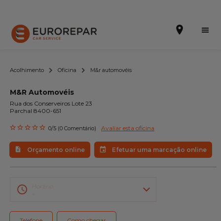
Acolhimento
Oficina
M&r automovéis
M&R Automovéis
Efetuar uma marcação online
Rua dos Conserveiros Lote 23
Parchal 8400-651
Orçamento online
Avaliar esta oficina
0/5 (0 Comentário)
A marca
Orçamento online
Efetuar uma marcação online
Promoções
Noticias
Horário
«
Serviços
Telefone
Como chegar