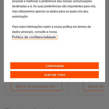
possível e melhorar a pertinência das nossas comunicações
destinadas a si. As suas preferências são importantes para nós,
mas utilizaremos apenas os dados para os quais nos deu
autorização.
Para mais informações sobre a nossa política em termos de
dados pessoais, consulte a nossa
Política de confidencialidade
.
Mudança de óleo
Rev
Os lubrificantes são a garantia do
Verificação rigor
funcionamento ideal do motor
essenciais e a subst
de desgaste c
preconizações d
CONFIGURAR
Orçamento online
Orçament
ACEITAR TUDO
Efetuar uma marcação online