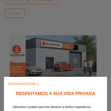
Gama Eurorepar
Serviço cliente
E-mail
Todas as oficinas
Integrar a rede
Continuar sem aceitar →
0/5 (0 Comentário)
RESPEITAMOS A SUA VIDA PRIVADA
Descobrir todos
Utilizamos cookies para lhe oferecer a melhor experiência