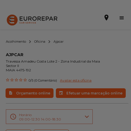
Acolhimento
Oficina
Ajpcar
AJPCAR
Efetuar uma marcação online
Travessa Amadeu Costa Lote 2 - Zona Industrial da Maia
Sector II
MAIA 4475-192
Orçamento online
Avaliar esta oficina
0/5 (0 Comentário)
A marca
Orçamento online
Efetuar uma marcação online
Promoções
Noticias
Horário
09:00-12:30 14:00-18:30
Serviços