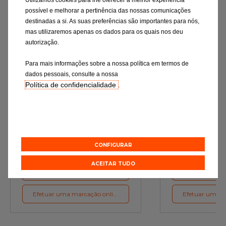
possível e melhorar a pertinência das nossas comunicações
destinadas a si. As suas preferências são importantes para nós,
mas utilizaremos apenas os dados para os quais nos deu
autorização.
Para mais informações sobre a nossa política em termos de
dados pessoais, consulte a nossa
Política de confidencialidade
.
Mudança de óleo
Rev
Os lubrificantes são a garantia do
Verificação rigor
funcionamento ideal do motor
essenciais e a subst
de desgaste c
preconizações d
CONFIGURAR
ACEITAR TUDO
Orçamento online
Orçament
Efetuar uma marcação online