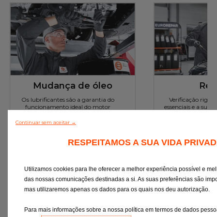
Mudança de óleo
Rev
Os lubrificantes são a garantia do
Verificação rigor
funcionamento ideal do motor
essenciais e a subst
de desgaste c
preconizações d
Continuar sem aceitar →
RESPEITAMOS A SUA VIDA PRIVA
Orçamento online
Orçament
Utilizamos cookies para lhe oferecer a melhor experiência possível e mel
Efetuar uma marcação online
das nossas comunicações destinadas a si. As suas preferências são impo
mas utilizaremos apenas os dados para os quais nos deu autorização.
Para mais informações sobre a nossa política em termos de dados pessoa