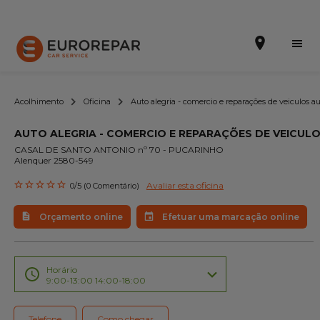
Acolhimento
Oficina
Auto alegria - comercio e reparações de veiculos a
AUTO ALEGRIA - COMERCIO E REPARAÇÕES DE VEICUL
Efetuar uma marcação online
CASAL DE SANTO ANTONIO nº 70 - PUCARINHO
Alenquer 2580-549
Orçamento online
Avaliar esta oficina
0/5 (0 Comentário)
A marca
Orçamento online
Efetuar uma marcação online
Promoções
Noticias
Horário
9:00-13:00 14:00-18:00
Serviços
Telefone
Como chegar