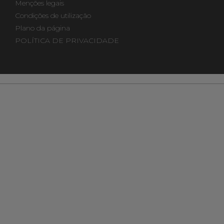
Menções legais
Condições de utilização
Plano da página
POLÍTICA DE PRIVACIDADE