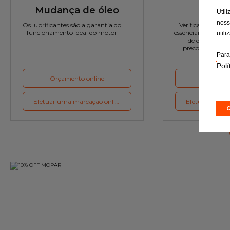
Mudança de óleo
Rev
Util
noss
Os lubrificantes são a garantia do
Verificação rigor
funcionamento ideal do motor
essenciais e a subst
util
de desgaste c
preconizações d
Para
Polí
Orçamento online
Orçament
Efetuar uma marcação online