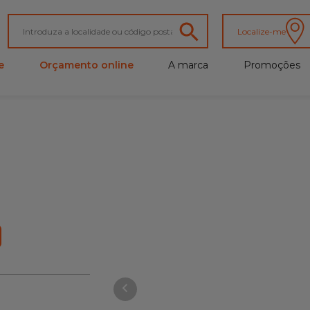
Localize-me
e
Orçamento online
A marca
Promoções