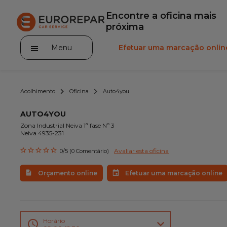
Encontre a oficina mais
próxima
Menu
Efetuar uma marcação onlin
Acolhimento
Oficina
Auto4you
AUTO4YOU
Zona Industrial Neiva 1ª fase Nº 3
Neiva 4935-231
A marca
Avaliar esta oficina
0/5 (0 Comentário)
Promoções
Orçamento online
Efetuar uma marcação online
Noticias
Serviços
Gama Eurorepar
Horário