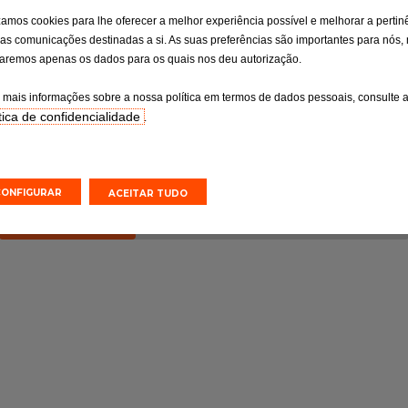
isão
Travagem
izamos cookies para lhe oferecer a melhor experiência possível e melhorar a pertin
as comunicações destinadas a si. As suas preferências são importantes para nós,
osa dos pontos
Uma travagem eficaz para um
ituição de peças
perfeito domínio da sua viatura
izaremos apenas os dados para os quais nos deu autorização.
onsoante as
o fabricante.
 mais informações sobre a nossa política em termos de dados pessoais, consulte 
tica de confidencialidade
.
o online
Orçamento online
Efetuar uma marcação online
Efetuar uma marcação online
CONFIGURAR
ACEITAR TUDO