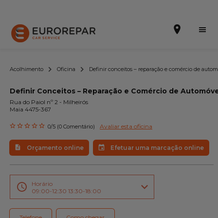
Acolhimento
Oficina
Definir conceitos – reparação e comércio de automó
Definir Conceitos – Reparação e Comércio de Automóve
Efetuar uma marcação online
Rua do Paiol nº 2 - Milheirós
Maia 4475-367
Orçamento online
Avaliar esta oficina
0/5 (0 Comentário)
A marca
Orçamento online
Efetuar uma marcação online
Promoções
Noticias
Horário
09:00-12:30 13:30-18:00
Serviços
Telefone
Como chegar