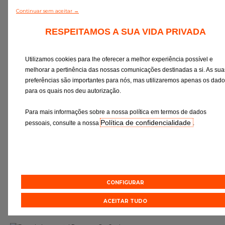
Continuar sem aceitar →
RESPEITAMOS A SUA VIDA PRIVADA
Utilizamos cookies para lhe oferecer a melhor experiência possível e
melhorar a pertinência das nossas comunicações destinadas a si. As sua
preferências são importantes para nós, mas utilizaremos apenas os dad
Mudança de óleo
Rev
para os quais nos deu autorização.
Os lubrificantes são a garantia do
Verificação rigor
funcionamento ideal do motor
essenciais e a subst
Para mais informações sobre a nossa política em termos de dados
de desgaste c
Política de confidencialidade
pessoais, consulte a nossa
.
preconizações d
Orçamento online
Orçament
Efetuar uma marcação online
CONFIGURAR
ACEITAR TUDO