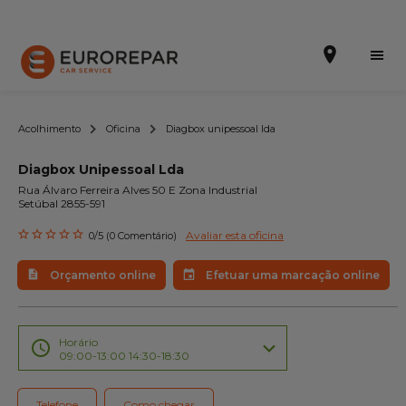
Acolhimento
Oficina
Diagbox unipessoal lda
Diagbox Unipessoal Lda
Efetuar uma marcação online
Rua Álvaro Ferreira Alves 50 E Zona Industrial
Setúbal 2855-591
Orçamento online
Avaliar esta oficina
0/5 (0 Comentário)
A marca
Orçamento online
Efetuar uma marcação online
Promoções
Noticias
Horário
09:00-13:00 14:30-18:30
Serviços
Telefone
Como chegar