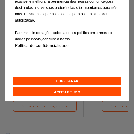
possível e melhorar a pertinência das nossas comunicações
destinadas a si. As suas preferências são importantes para nós,
mas utilizaremos apenas os dados para os quais nos deu
autorização.
Para mais informações sobre a nossa política em termos de
dados pessoais, consulte a nossa
Política de confidencialidade
.
Mudança de óleo
Rev
Os lubrificantes são a garantia do
Verificação rigor
funcionamento ideal do motor
essenciais e a subst
de desgaste c
preconizações d
CONFIGURAR
Orçamento online
Orçament
ACEITAR TUDO
Efetuar uma marcação online