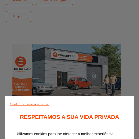
Gama Eurorepar
Serviço cliente
E-mail
Todas as oficinas
Integrar a rede
Continuar sem aceitar →
0/5 (0 Comentário)
RESPEITAMOS A SUA VIDA PRIVADA
Descobrir todos
Utilizamos cookies para lhe oferecer a melhor experiência