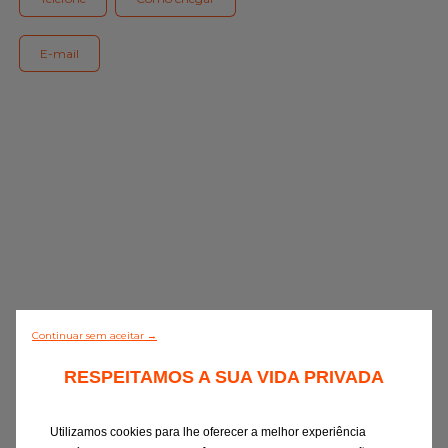
Gama Eurorepar
Serviço cliente
E-mail
Todas as oficinas
Integrar a rede
Continuar sem aceitar →
0/5 (0 Comentário)
RESPEITAMOS A SUA VIDA PRIVADA
Descobrir todos
Utilizamos cookies para lhe oferecer a melhor experiência