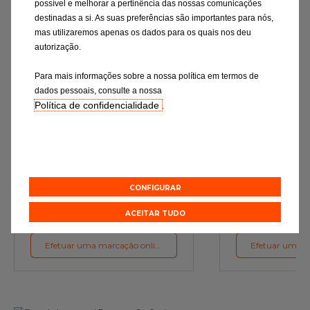
possível e melhorar a pertinência das nossas comunicações
destinadas a si. As suas preferências são importantes para nós,
mas utilizaremos apenas os dados para os quais nos deu
autorização.
Para mais informações sobre a nossa política em termos de
dados pessoais, consulte a nossa
Política de confidencialidade
.
Mudança de óleo
Rev
Os lubrificantes são a garantia do
Verificação rigor
funcionamento ideal do motor
essenciais e a subst
de desgaste c
preconizações d
CONFIGURAR
Orçamento online
Orçament
ACEITAR TUDO
Efetuar uma marcação online