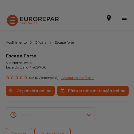
Acolhimento
Oficina
Escape forte
Escape Forte
Efetuar uma marcação online
Via Norte km 4
Leça do Balio 4465-780
Orçamento online
Avaliar esta oficina
0/5 (0 Comentário)
A marca
Orçamento online
Efetuar uma marcação online
Promoções
Noticias
Horário
Serviços
Telefone
Como chegar