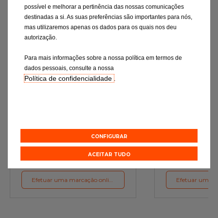
possível e melhorar a pertinência das nossas comunicações
destinadas a si. As suas preferências são importantes para nós,
mas utilizaremos apenas os dados para os quais nos deu
autorização.
Para mais informações sobre a nossa política em termos de
dados pessoais, consulte a nossa
Política de confidencialidade
.
Mudança de óleo
Rev
Os lubrificantes são a garantia do
Verificação rigor
funcionamento ideal do motor
essenciais e a subst
de desgaste c
preconizações d
CONFIGURAR
ACEITAR TUDO
Orçamento online
Orçament
Efetuar uma marcação online