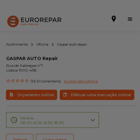
Acolhimento
Oficina
Gaspar auto repair
GASPAR AUTO Repair
Efetuar uma marcação online
Rua de Xabregas nº1
Lisboa 1900-438
Orçamento online
Avaliar esta oficina
0/5 (0 Comentário)
A marca
Orçamento online
Efetuar uma marcação online
Promoções
Noticias
Horário
08:30-12:30 13:30-18:30
Serviços
Telefone
Como chegar