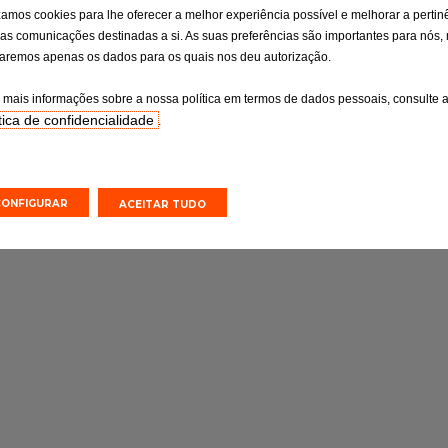
isão
Pneus
izamos cookies para lhe oferecer a melhor experiência possível e melhorar a pertin
osa dos pontos
Pneus: a ligação essencial que não
as comunicações destinadas a si. As suas preferências são importantes para nós,
ituição de peças
pode ser ignorada
izaremos apenas os dados para os quais nos deu autorização.
onsoante as
o fabricante.
 mais informações sobre a nossa política em termos de dados pessoais, consulte 
tica de confidencialidade
.
o online
Orçamento online
Efetuar uma marcação online
Efetuar uma marcação online
CONFIGURAR
ACEITAR TUDO