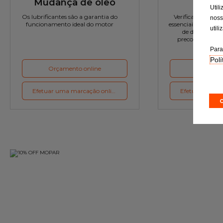
Mudança de óleo
Rev
Util
Os lubrificantes são a garantia do
Verificação rigor
noss
funcionamento ideal do motor
essenciais e a subst
util
de desgaste c
preconizações d
Para
Polí
Orçamento online
Orçament
Efetuar uma marcação online