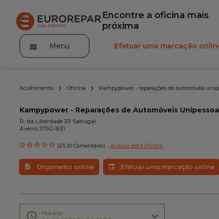
Encontre a oficina mais
próxima
Menu
Efetuar uma marcação onlin
Acolhimento
Oficina
Kampypower - reparações de automóveis unipe
Kampypower - Reparações de Automóveis Unipessoa
R. da Liberdade 33 Sabugal
Aveiro 3750-831
A marca
Avaliar esta oficina
0/5 (0 Comentário)
Promoções
Orçamento online
Efetuar uma marcação online
Noticias
Serviços
Gama Eurorepar
Horário