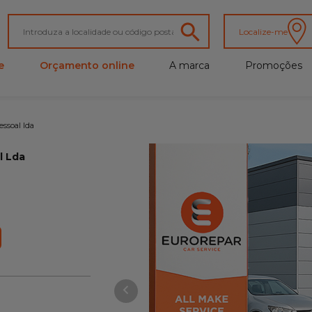
Localize-me
e
Orçamento online
A marca
Promoções
ssoal lda
l Lda