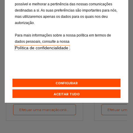
possível e melhorar a pertinência das nossas comunicações
destinadas a si. As suas preferências são importantes para nós,
mas utilizaremos apenas os dados para os quais nos deu
autorização.
Para mais informações sobre a nossa política em termos de
dados pessoais, consulte a nossa
Política de confidencialidade
.
Mudança de óleo
Rev
Os lubrificantes são a garantia do
Verificação rigor
funcionamento ideal do motor
essenciais e a subst
de desgaste c
preconizações d
CONFIGURAR
ACEITAR TUDO
Orçamento online
Orçament
Efetuar uma marcação online