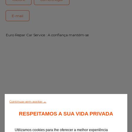
Gama Eurorepar
Serviço cliente
E-mail
Todas as oficinas
Euro Repar Car Service : A confiança mantém-se
Integrar a rede
Continuar sem aceitar →
0/5 (0 Comentário)
RESPEITAMOS A SUA VIDA PRIVADA
Descobrir todos
Utilizamos cookies para lhe oferecer a melhor experiência