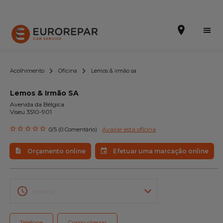
Acolhimento
Oficina
Lemos & irmão sa
Lemos & Irmão SA
Efetuar uma marcação online
Avenida da Bélgica
Viseu 3510-901
Orçamento online
Avaliar esta oficina
0/5 (0 Comentário)
A marca
Orçamento online
Efetuar uma marcação online
Promoções
Noticias
Horário
Serviços
Telefone
Como chegar