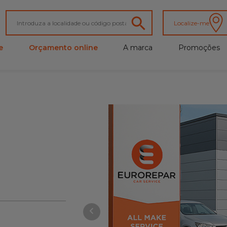
Localize-me
e
Orçamento online
A marca
Promoções