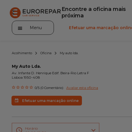
Encontre a oficina mais
próxima
Menu
Efetuar uma marcação onlin
Acolhimento
Oficina
My auto lda.
My Auto Lda.
Av. Infante D. Henrique Edif. Beira-Rio Letra F
Lisboa 1950-408
A marca
Avaliar esta oficina
0/5 (0 Comentário)
Promoções
Efetuar uma marcação online
Noticias
Serviços
Gama Eurorepar
Horário