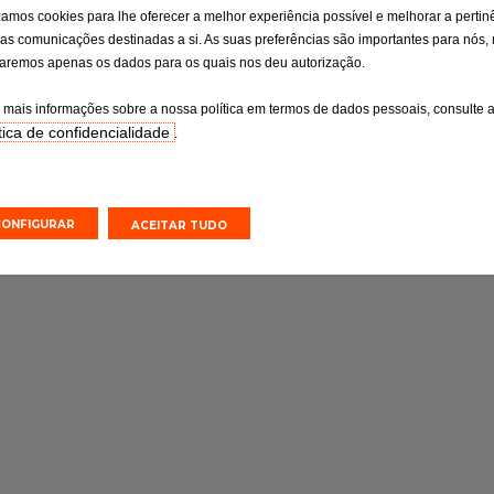
isão
Pneus
izamos cookies para lhe oferecer a melhor experiência possível e melhorar a pertin
osa dos pontos
Pneus: a ligação essencial que não
as comunicações destinadas a si. As suas preferências são importantes para nós,
ituição de peças
pode ser ignorada
izaremos apenas os dados para os quais nos deu autorização.
onsoante as
o fabricante.
 mais informações sobre a nossa política em termos de dados pessoais, consulte 
tica de confidencialidade
.
o online
Orçamento online
Efetuar uma marcação online
Efetuar uma marcação online
CONFIGURAR
ACEITAR TUDO