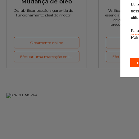
Mudança de óleo
Rev
Util
Os lubrificantes são a garantia do
Verificação rigor
noss
funcionamento ideal do motor
essenciais e a subst
util
de desgaste c
preconizações d
Para
Polí
Orçamento online
Orçament
Efetuar uma marcação online