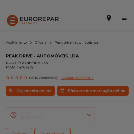
Acolhimento
Oficina
Peak drive - automóveis lda
PEAK DRIVE - AUTOMÓVEIS LDA
Efetuar uma marcação online
RUA CEGONHEIRA 434
MAIA 4470-269
Orçamento online
Avaliar esta oficina
0/5 (0 Comentário)
A marca
Orçamento online
Efetuar uma marcação online
Promoções
Noticias
Horário
09:00-13_00
Serviços
Telefone
Como chegar