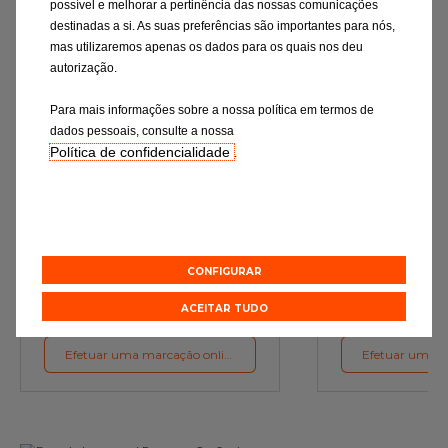
possível e melhorar a pertinência das nossas comunicações
destinadas a si. As suas preferências são importantes para nós,
mas utilizaremos apenas os dados para os quais nos deu
autorização.
Para mais informações sobre a nossa política em termos de
dados pessoais, consulte a nossa
Política de confidencialidade
.
Mudança de óleo
Rev
Os lubrificantes são a garantia do
Verificação rigor
funcionamento ideal do motor
essenciais e a subst
de desgaste c
preconizações d
CONFIGURAR
Orçamento online
Orçament
ACEITAR TUDO
Efetuar uma marcação online