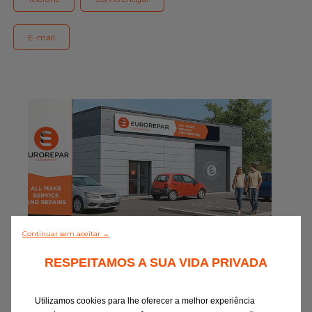
Gama Eurorepar
Serviço cliente
E-mail
Todas as oficinas
Integrar a rede
Continuar sem aceitar →
0/5 (0 Comentário)
RESPEITAMOS A SUA VIDA PRIVADA
Descobrir todos
Utilizamos cookies para lhe oferecer a melhor experiência