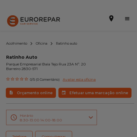
Acolhimento
Oficina
Ratinho auto
Ratinho Auto
Efetuar uma marcação online
Parque Empresarial Baía Tejo Rua 23A Nº. 20
Barreiro 2830-571
Orçamento online
Avaliar esta oficina
0/5 (0 Comentário)
A marca
Orçamento online
Efetuar uma marcação online
Promoções
Noticias
Horário
8:30-13:00 14:00-18:00
Serviços
Telefone
Como chegar