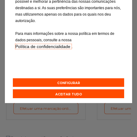
possível e melhorar a pertinência das nossas comunicações
destinadas a si. As suas preferências são importantes para nós,
mas utilizaremos apenas os dados para os quais nos deu
autorização.
Para mais informações sobre a nossa política em termos de
dados pessoais, consulte a nossa
Política de confidencialidade
.
Mudança de óleo
Rev
Os lubrificantes são a garantia do
Verificação rigor
funcionamento ideal do motor
essenciais e a subst
de desgaste c
preconizações d
CONFIGURAR
Orçamento online
Orçament
ACEITAR TUDO
Efetuar uma marcação online