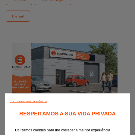
Gama Eurorepar
Serviço cliente
E-mail
Todas as oficinas
Integrar a rede
Continuar sem aceitar →
0/5 (0 Comentário)
RESPEITAMOS A SUA VIDA PRIVADA
Descobrir todos
Utilizamos cookies para lhe oferecer a melhor experiência