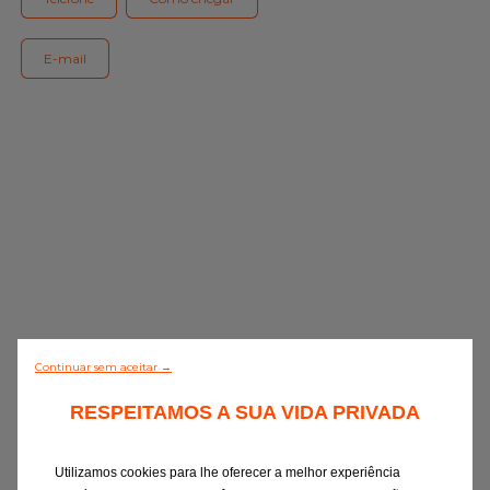
Gama Eurorepar
Serviço cliente
E-mail
Todas as oficinas
Integrar a rede
Continuar sem aceitar →
0/5 (0 Comentário)
RESPEITAMOS A SUA VIDA PRIVADA
Descobrir todos
Utilizamos cookies para lhe oferecer a melhor experiência