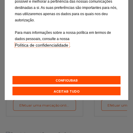
possível e melhorar a pertinência das nossas comunicações
destinadas a si. As suas preferências são importantes para nós,
mas utilizaremos apenas os dados para os quais nos deu
autorização.
Para mais informações sobre a nossa política em termos de
dados pessoais, consulte a nossa
Política de confidencialidade
.
Mudança de óleo
Rev
Os lubrificantes são a garantia do
Verificação rigor
funcionamento ideal do motor
essenciais e a subst
de desgaste c
preconizações d
CONFIGURAR
Orçamento online
Orçament
ACEITAR TUDO
Efetuar uma marcação online