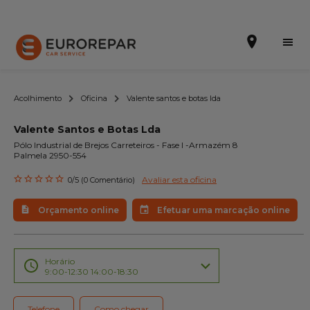
Acolhimento
Oficina
Valente santos e botas lda
Valente Santos e Botas Lda
Efetuar uma marcação online
Pólo Industrial de Brejos Carreteiros - Fase l -Armazém 8
Palmela 2950-554
Orçamento online
Avaliar esta oficina
0/5 (0 Comentário)
A marca
Orçamento online
Efetuar uma marcação online
Promoções
Noticias
Horário
9:00-12:30 14:00-18:30
Serviços
Telefone
Como chegar