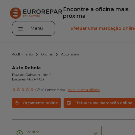
Encontre a oficina mais
próxima
Menu
Efetuar uma marcação onlin
Acolhimento
Oficina
Auto rebela
Auto Rebela
Rua do Calvario Lote 4
Lagares 4610-408
A marca
Avaliar esta oficina
0/5 (0 Comentário)
Promoções
Orçamento online
Efetuar uma marcação online
Noticias
Serviços
Gama Eurorepar
Horário