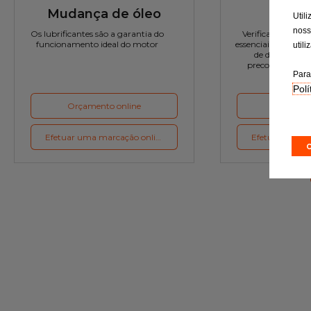
Mudança de óleo
Rev
Util
noss
Os lubrificantes são a garantia do
Verificação rigor
funcionamento ideal do motor
essenciais e a subst
util
de desgaste c
preconizações d
Para
Polí
Orçamento online
Orçament
Efetuar uma marcação online