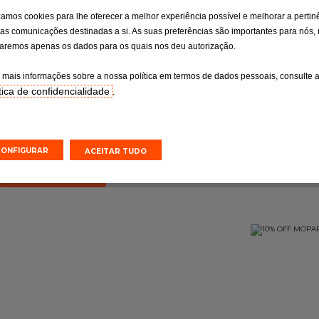
isão
Travagem
izamos cookies para lhe oferecer a melhor experiência possível e melhorar a pertin
as comunicações destinadas a si. As suas preferências são importantes para nós,
osa dos pontos
Uma travagem eficaz para um
ituição de peças
perfeito domínio da sua viatura
izaremos apenas os dados para os quais nos deu autorização.
onsoante as
o fabricante.
 mais informações sobre a nossa política em termos de dados pessoais, consulte 
tica de confidencialidade
.
o online
Orçamento online
Efetuar uma marcação online
Efetuar uma marcação online
CONFIGURAR
ACEITAR TUDO