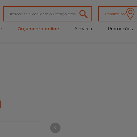
Localize-me
e
Orçamento online
A marca
Promoções