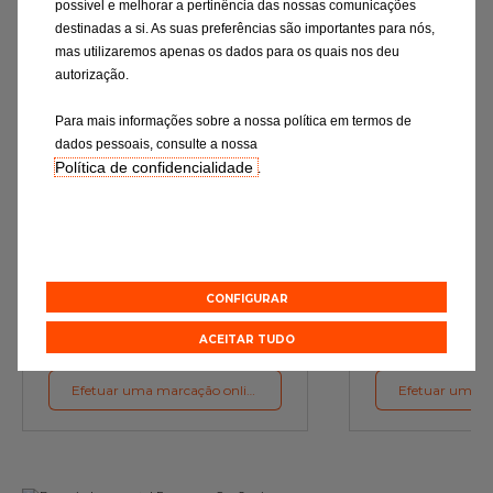
possível e melhorar a pertinência das nossas comunicações
destinadas a si. As suas preferências são importantes para nós,
mas utilizaremos apenas os dados para os quais nos deu
autorização.
Para mais informações sobre a nossa política em termos de
dados pessoais, consulte a nossa
Política de confidencialidade
.
Mudança de óleo
Rev
Os lubrificantes são a garantia do
Verificação rigor
funcionamento ideal do motor
essenciais e a subst
de desgaste c
preconizações d
CONFIGURAR
Orçamento online
Orçament
ACEITAR TUDO
Efetuar uma marcação online