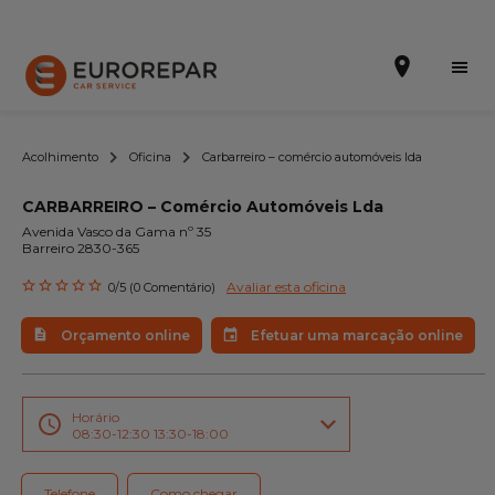
Acolhimento
Oficina
Carbarreiro – comércio automóveis lda
CARBARREIRO – Comércio Automóveis Lda
Efetuar uma marcação online
Avenida Vasco da Gama nº 35
Barreiro 2830-365
Orçamento online
Avaliar esta oficina
0/5 (0 Comentário)
A marca
Orçamento online
Efetuar uma marcação online
Promoções
Noticias
Horário
08:30-12:30 13:30-18:00
Serviços
Telefone
Como chegar