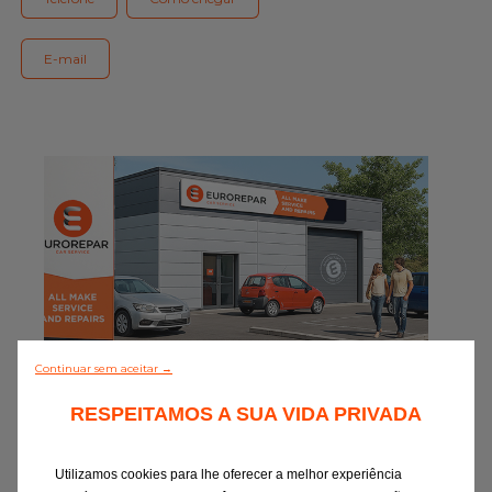
Gama Eurorepar
Serviço cliente
E-mail
Todas as oficinas
Integrar a rede
Continuar sem aceitar →
0/5 (0 Comentário)
RESPEITAMOS A SUA VIDA PRIVADA
Descobrir todos
Utilizamos cookies para lhe oferecer a melhor experiência