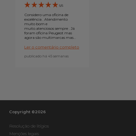
5/5
Considero uma oficina de
excelência . Atendimento
muito bom e
muito.atenciosos sempre . Já
foram oficina Peugeot mas
agora são multimarcas mas
a qualidade mantém se
Ler o comentário completo
publicado há 45 semanas
Copyright ©2026
Resolução de litígios
Menções legais