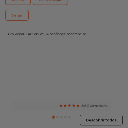
Gama Eurorepar
Serviço cliente
E-mail
Todas as oficinas
Euro Repar Car Service : A confiança mantém-se
Integrar a rede
5/5 (1 Comentário)
Descobrir todos