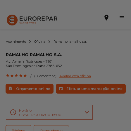
Acolhimento
Oficina
Ramalho ramalho s.a.
RAMALHO RAMALHO S.A.
Efetuar uma marcação online
Av. Amalia Rodrigues - 767
São Domingos de Rana 2785-632
Orçamento online
Avaliar esta oficina
5/5 (1 Comentário)
A marca
Orçamento online
Efetuar uma marcação online
Promoções
Noticias
Horário
08:30-12:30 14:00-18:00
Serviços
Telefone
Como chegar