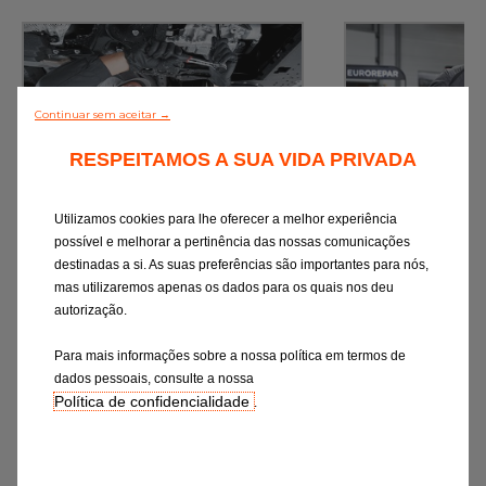
Continuar sem aceitar →
RESPEITAMOS A SUA VIDA PRIVADA
Mudança de óleo
Rev
Utilizamos cookies para lhe oferecer a melhor experiência
Os lubrificantes são a garantia do
Verificação rigor
possível e melhorar a pertinência das nossas comunicações
funcionamento ideal do motor
essenciais e a subst
destinadas a si. As suas preferências são importantes para nós,
de desgaste c
mas utilizaremos apenas os dados para os quais nos deu
preconizações d
autorização.
Orçamento online
Orçament
Para mais informações sobre a nossa política em termos de
dados pessoais, consulte a nossa
Política de confidencialidade
Efetuar uma marcação online
.